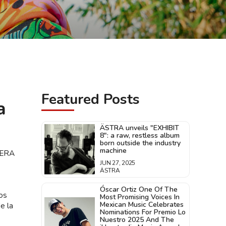
Featured Posts
a
ÄSTRA unveils "EXHIBIT
8": a raw, restless album
born outside the industry
machine
 HERA
JUN 27, 2025
ÄSTRA
Óscar Ortiz One Of The
os
Most Promising Voices In
Mexican Music Celebrates
e la
Nominations For Premio Lo
Nuestro 2025 And The