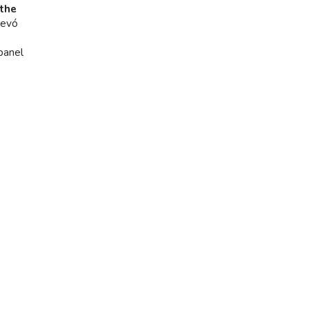
the
levó
panel