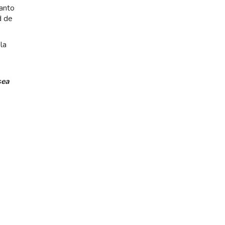
tanto
d de
la
sea