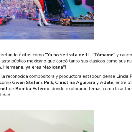
rpretando éxitos como "
Ya no se trata de ti
", "
Tómame
" y canci
iasta público mexicano que coreó tanto sus clásicos como sus n
a, Hermana, ya eres Mexicana”!
 la reconocida compositora y productora estadounidense
Linda 
as como
Gwen Stefani
,
Pink
,
Christina Aguilera
y
Adele
, entre ot
umet
de
Bomba Estéreo
, donde exploraron temas como la autoe
tidad.