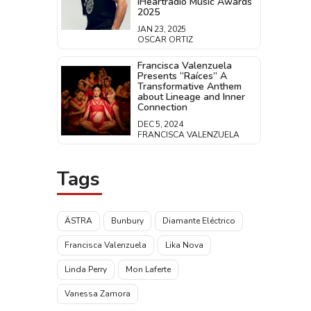
iHeartradio Music Awards
2025
JAN 23, 2025
OSCAR ORTIZ
Francisca Valenzuela
Presents “Raíces” A
Transformative Anthem
about Lineage and Inner
Connection
DEC 5, 2024
FRANCISCA VALENZUELA
Tags
ÄSTRA
Bunbury
Diamante Eléctrico
Francisca Valenzuela
Lika Nova
Linda Perry
Mon Laferte
Vanessa Zamora