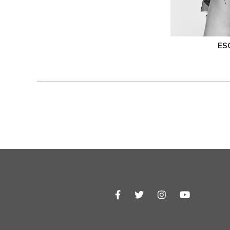
ES
facebook-f


