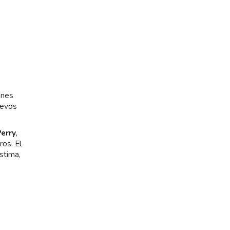
ones
uevos
Perry
,
ros. El
stima,