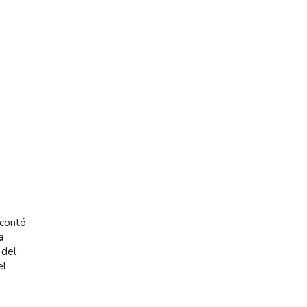
 contó
a
 del
el