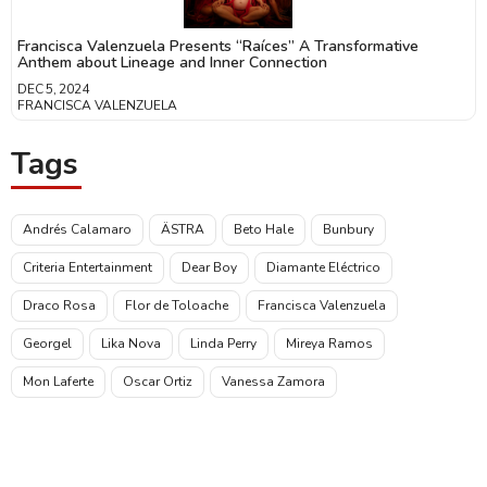
Francisca Valenzuela Presents “Raíces” A Transformative
Anthem about Lineage and Inner Connection
DEC 5, 2024
FRANCISCA VALENZUELA
Tags
Andrés Calamaro
ÄSTRA
Beto Hale
Bunbury
Criteria Entertainment
Dear Boy
Diamante Eléctrico
Draco Rosa
Flor de Toloache
Francisca Valenzuela
Georgel
Lika Nova
Linda Perry
Mireya Ramos
Mon Laferte
Oscar Ortiz
Vanessa Zamora